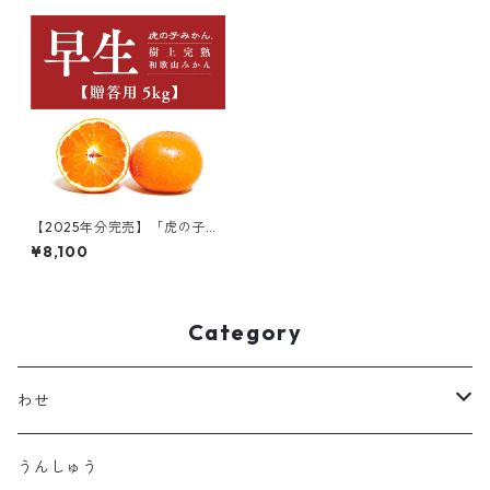
【2025年分完売】「虎の子み
かん」早生/贈答用5kg
¥8,100
Category
わせ
ゆら早生
うんしゅう