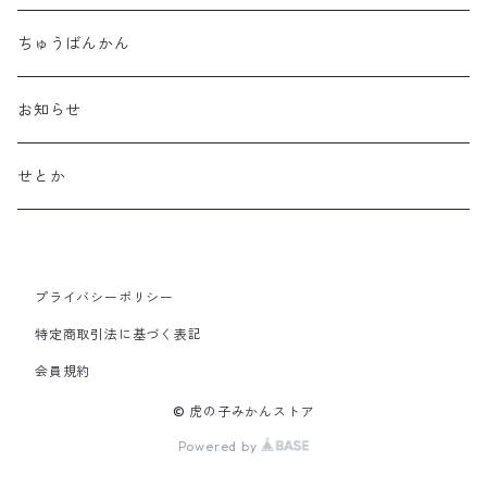
早生（田口・宮川など）
ちゅうばんかん
YN早生
お知らせ
せとか
プライバシーポリシー
特定商取引法に基づく表記
会員規約
© 虎の子みかんストア
Powered by